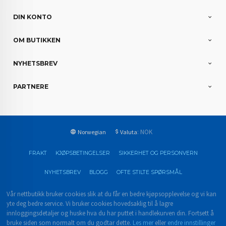
DIN KONTO
OM BUTIKKEN
NYHETSBREV
PARTNERE
: NOK
Norwegian
Valuta
FRAKT
KJØPSBETINGELSER
SIKKERHET OG PERSONVERN
NYHETSBREV
BLOGG
OFTE STILTE SPØRSMÅL
Vår nettbutikk bruker cookies slik at du får en bedre kjøpsopplevelse og vi kan
yte deg bedre service. Vi bruker cookies hovedsaklig til å lagre
innloggingsdetaljer og huske hva du har puttet i handlekurven din. Fortsett å
bruke siden som normalt om du godtar dette.
Les mer
eller
endre innstillinger