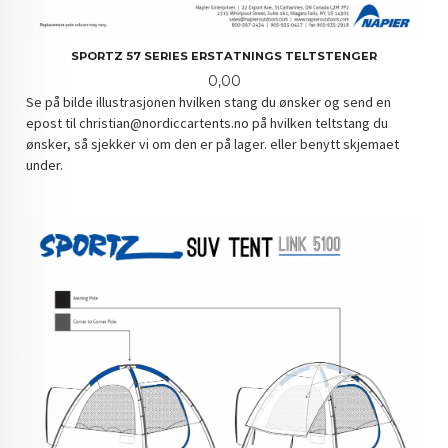
SPORTZ 57 SERIES ERSTATNINGS TELTSTENGER
Pris
0,00
Se på bilde illustrasjonen hvilken stang du ønsker og send en
epost til christian@nordiccartents.no på hvilken teltstang du
ønsker, så sjekker vi om den er på lager. eller benytt skjemaet
under.