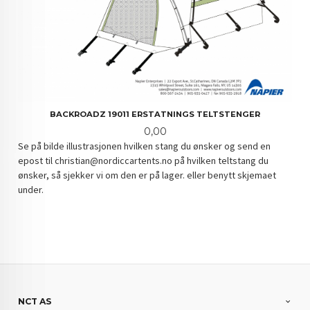
BACKROADZ 19011 ERSTATNINGS TELTSTENGER
Pris
0,00
Se på bilde illustrasjonen hvilken stang du ønsker og send en
epost til christian@nordiccartents.no på hvilken teltstang du
ønsker, så sjekker vi om den er på lager. eller benytt skjemaet
under.
NCT AS