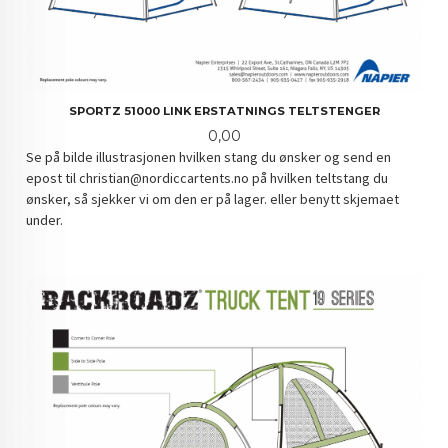
SPORTZ 51000 LINK ERSTATNINGS TELTSTENGER
Pris
0,00
Se på bilde illustrasjonen hvilken stang du ønsker og send en
epost til christian@nordiccartents.no på hvilken teltstang du
ønsker, så sjekker vi om den er på lager. eller benytt skjemaet
under.