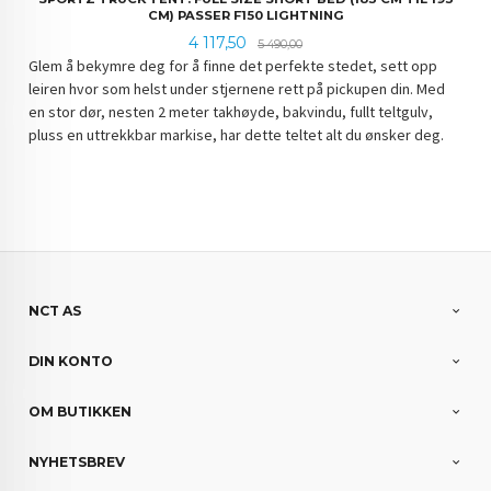
CM) PASSER F150 LIGHTNING
Tilbud
Rabatt
4 117,50
5 490,00
Glem å bekymre deg for å finne det perfekte stedet, sett opp
leiren hvor som helst under stjernene rett på pickupen din. Med
en stor dør, nesten 2 meter takhøyde, bakvindu, fullt teltgulv,
pluss en uttrekkbar markise, har dette teltet alt du ønsker deg.
NCT AS
DIN KONTO
OM BUTIKKEN
NYHETSBREV