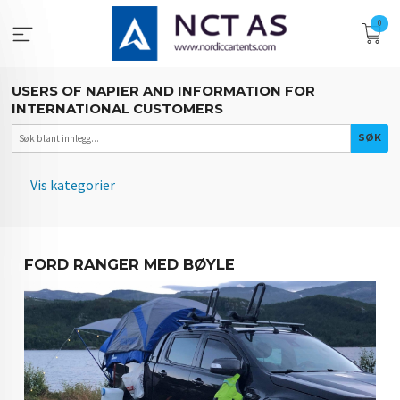
Gå
0
til
innholdet
USERS OF NAPIER AND INFORMATION FOR
INTERNATIONAL CUSTOMERS
Vis kategorier
HOVEDSIDEN
FORD RANGER MED BØYLE
BILDER
INTERNATIONAL