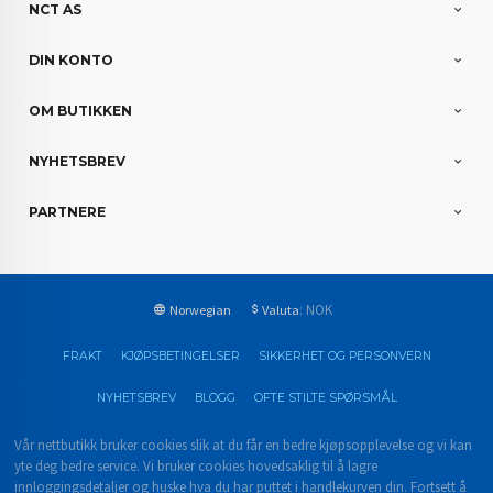
NCT AS
DIN KONTO
OM BUTIKKEN
NYHETSBREV
PARTNERE
: NOK
Norwegian
Valuta
FRAKT
KJØPSBETINGELSER
SIKKERHET OG PERSONVERN
NYHETSBREV
BLOGG
OFTE STILTE SPØRSMÅL
Vår nettbutikk bruker cookies slik at du får en bedre kjøpsopplevelse og vi kan
yte deg bedre service. Vi bruker cookies hovedsaklig til å lagre
innloggingsdetaljer og huske hva du har puttet i handlekurven din. Fortsett å